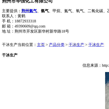
荆州市华强化工有限公司
主要提供：
荆州氦气
、
氩气
、甲烷、氮气、氧气、二氧化碳、
联系人：黄鹤
手 机：18872933318
邮 箱：49390609@qq.com
地 址：荆州市开发区新华村新华路18号
干冰生产
当前位置：
主页
>
产品分类
>
干冰生产
>
干冰生产
干冰生产
信息来源：http: