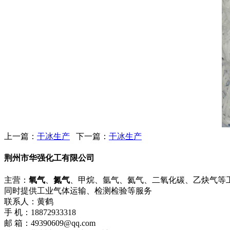
上一篇：
干冰生产
下一篇：
干冰生产
荆州市华强化工有限公司
主营：
氧气
、
氮气
、甲烷、氩气、氦气、二氧化碳、乙炔气等
同时提供工业气体运输、检测检验等服务
联系人：黄鹤
手 机：18872933318
邮 箱：49390609@qq.com